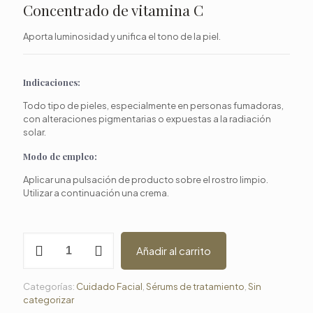
Concentrado de vitamina C
Aporta luminosidad y unifica el tono de la piel.
Indicaciones:
Todo tipo de pieles, especialmente en personas fumadoras,
con alteraciones pigmentarias o expuestas a la radiación
solar.
Modo de empleo:
Aplicar una pulsación de producto sobre el rostro limpio.
Utilizar a continuación una crema.
Sérum
Añadir al carrito
New
White
cantidad
Categorías:
Cuidado Facial
,
Sérums de tratamiento
,
Sin
categorizar