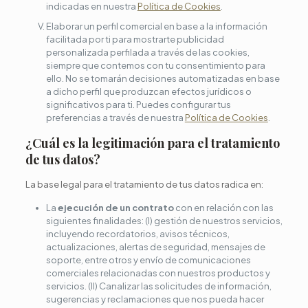
indicadas en nuestra
Política de Cookies
.
Elaborar un perfil comercial en base a la información
facilitada por ti para mostrarte publicidad
personalizada perfilada a través de las cookies,
siempre que contemos con tu consentimiento para
ello. No se tomarán decisiones automatizadas en base
a dicho perfil que produzcan efectos jurídicos o
significativos para ti. Puedes configurar tus
preferencias a través de nuestra
Política de Cookies
.
¿Cuál es la legitimación para el tratamiento
de tus datos?
La base legal para el tratamiento de tus datos radica en:
La
ejecución de un contrato
con en relación con las
siguientes finalidades: (I) gestión de nuestros servicios,
incluyendo recordatorios, avisos técnicos,
actualizaciones, alertas de seguridad, mensajes de
soporte, entre otros y envío de comunicaciones
comerciales relacionadas con nuestros productos y
servicios. (II) Canalizar las solicitudes de información,
sugerencias y reclamaciones que nos pueda hacer