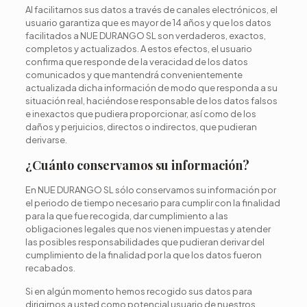
Al facilitarnos sus datos a través de canales electrónicos, el
usuario garantiza que es mayor de 14 años y que los datos
facilitados a NUE DURANGO SL son verdaderos, exactos,
completos y actualizados. A estos efectos, el usuario
confirma que responde de la veracidad de los datos
comunicados y que mantendrá convenientemente
actualizada dicha información de modo que responda a su
situación real, haciéndose responsable de los datos falsos
e inexactos que pudiera proporcionar, así como de los
daños y perjuicios, directos o indirectos, que pudieran
derivarse.
¿Cuánto conservamos su información?
En NUE DURANGO SL sólo conservamos su información por
el periodo de tiempo necesario para cumplir con la finalidad
para la que fue recogida, dar cumplimiento a las
obligaciones legales que nos vienen impuestas y atender
las posibles responsabilidades que pudieran derivar del
cumplimiento de la finalidad por la que los datos fueron
recabados.
Si en algún momento hemos recogido sus datos para
dirigirnos a usted como potencial usuario de nuestros