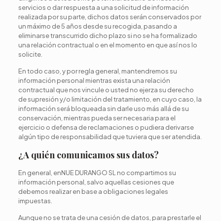
servicios o dar respuesta a una solicitud de información
realizada por su parte, dichos datos serán conservados por
un máximo de 5 años desde su recogida, pasando a
eliminarse transcurrido dicho plazo si no se ha formalizado
una relación contractual o en el momento en que así nos lo
solicite.
En todo caso, y por regla general, mantendremos su
información personal mientras exista una relación
contractual que nos vincule o usted no ejerza su derecho
de supresión y/o limitación del tratamiento, en cuyo caso, la
información será bloqueada sin darle uso más allá de su
conservación, mientras pueda ser necesaria para el
ejercicio o defensa de reclamaciones o pudiera derivarse
algún tipo de responsabilidad que tuviera que ser atendida.
¿A quién comunicamos sus datos?
En general, enNUE DURANGO SL no compartimos su
información personal, salvo aquellas cesiones que
debemos realizar en base a obligaciones legales
impuestas.
Aunque no se trata de una cesión de datos, para prestarle el