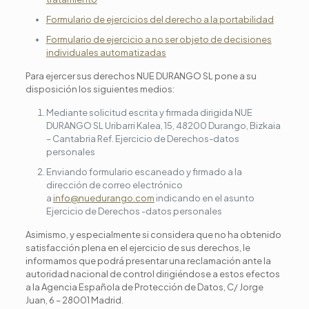
Formulario de ejercicios del derecho a la portabilidad
Formulario de ejercicio a no ser objeto de decisiones
individuales automatizadas
Para ejercer sus derechos NUE DURANGO SL pone a su
disposición los siguientes medios:
Mediante solicitud escrita y firmada dirigida NUE
DURANGO SL Uribarri Kalea, 15, 48200 Durango, Bizkaia
– Cantabria Ref. Ejercicio de Derechos-datos
personales
Enviando formulario escaneado y firmado a la
dirección de correo electrónico
a
info@nuedurango.com
indicando en el asunto
Ejercicio de Derechos -datos personales
Asimismo, y especialmente si considera que no ha obtenido
satisfacción plena en el ejercicio de sus derechos, le
informamos que podrá presentar una reclamación ante la
autoridad nacional de control dirigiéndose a estos efectos
a la Agencia Española de Protección de Datos, C/ Jorge
Juan, 6 – 28001 Madrid.