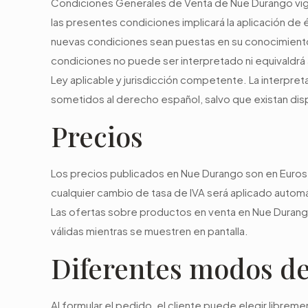
Condiciones Generales de Venta de Nue Durango vige
las presentes condiciones implicará la aplicación de
nuevas condiciones sean puestas en su conocimiento
condiciones no puede ser interpretado ni equivaldrá a r
Ley aplicable y jurisdicción competente. La interpre
sometidos al derecho español, salvo que existan disp
Precios
Los precios publicados en Nue Durango son en Euros y 
cualquier cambio de tasa de IVA será aplicado autom
Las ofertas sobre productos en venta en Nue Durango s
válidas mientras se muestren en pantalla.
Diferentes modos d
Al formular el pedido, el cliente puede elegir libre