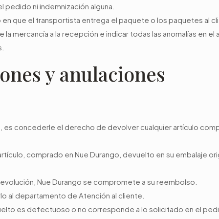
el pedido ni indemnización alguna.
n que el transportista entrega el paquete o los paquetes al c
e la mercancía a la recepción e indicar todas las anomalías en e
s.
iones y anulaciones
e, es concederle el derecho de devolver cualquier artículo com
 artículo, comprado en Nue Durango, devuelto en su embalaje ori
a devolución, Nue Durango se compromete a su reembolso.
lo al departamento de Atención al cliente.
evuelto es defectuoso o no corresponde a lo solicitado en el ped