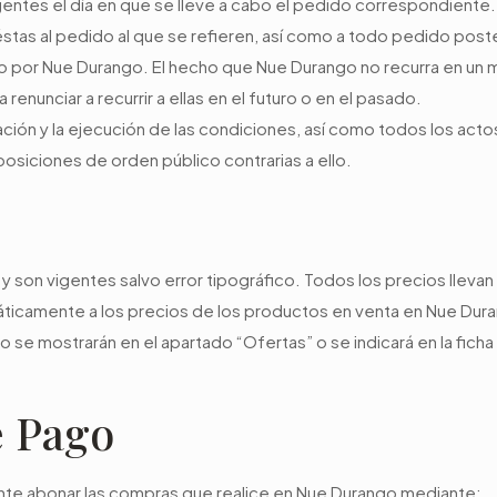
ntes el día en que se lleve a cabo el pedido correspondiente.
 éstas al pedido al que se refieren, así como a todo pedido pos
 por Nue Durango. El hecho que Nue Durango no recurra en un 
enunciar a recurrir a ellas en el futuro o en el pasado.
tación y la ejecución de las condiciones, así como todos los ac
osiciones de orden público contrarias a ello.
son vigentes salvo error tipográfico. Todos los precios llevan el
áticamente a los precios de los productos en venta en Nue Dur
e mostrarán en el apartado “Ofertas” o se indicará en la ficha de
e Pago
mente abonar las compras que realice en Nue Durango mediante: