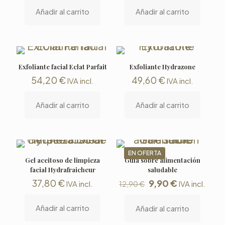
Añadir al carrito
Añadir al carrito
Exfoliante facial Eclat Parfait
Exfoliante Hydrazone
54,20
€
49,60
€
IVA incl.
IVA incl.
Añadir al carrito
Añadir al carrito
EN OFERTA
Gel aceitoso de limpieza
Guía sobre alimentación
facial Hydrafraicheur
saludable
El
El
37,80
€
9,90
€
IVA incl.
IVA incl.
12,90
€
precio
precio
Añadir al carrito
Añadir al carrito
original
actual