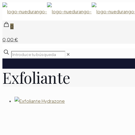
0
0,00 €
Introduce
✕
tu
búsqueda
Exfoliante