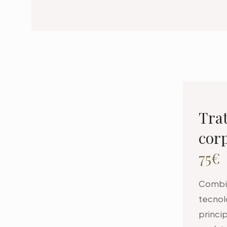
Tra
cor
75€
Combin
tecnol
princi