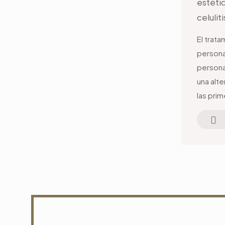
estétic
celulit
El trat
persona
persona
una alt
las pri