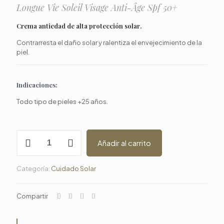
Longue Vie Soleil Visage Anti-Âge Spf 50+
Crema antiedad de alta protección solar.
Contrarresta el daño solar y ralentiza el envejecimiento de la
piel.
Indicaciones:
Todo tipo de pieles +25 años.
Crema
Añadir al carrito
Hydrazone
SPF
50
Categoría:
Cuidado Solar
cantidad
Compartir