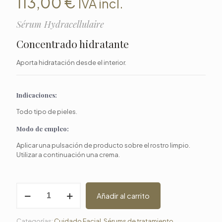
113,00
€
IVA incl.
Sérum Hydracellulaire
Concentrado hidratante
Aporta hidratación desde el interior.
Indicaciones:
Todo tipo de pieles.
Modo de empleo:
Aplicar una pulsación de producto sobre el rostro limpio.
Utilizar a continuación una crema.
Sérum
Añadir al carrito
Hydracellulaire
cantidad
Categorías:
Cuidado Facial
,
Sérums de tratamiento