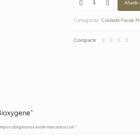
Añadir 
Bioxygene
cantidad
Categorías:
Cuidado Facial
,
Ma
Compartir
 Bioxygene”
mpos obligatorios están marcados con
*